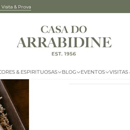
Visita & Prova
|
Cabaz Gra
Adicionar à list
Mostrar stock das 
CORES & ESPIRITUOSAS
BLOG
EVENTOS
VISITAS
PARTILHAR ESTE PRO