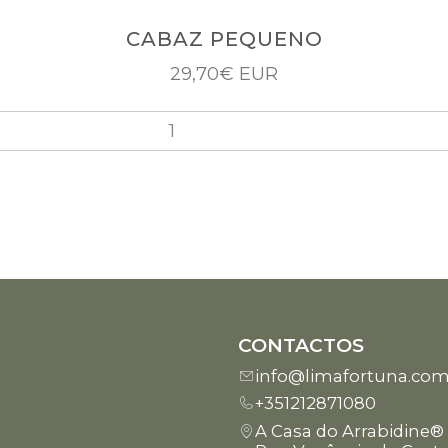
CABAZ PEQUENO
29,70€ EUR
CONTACTOS
info@limafortuna.co
+351212871080
A Casa do Arrabidine®