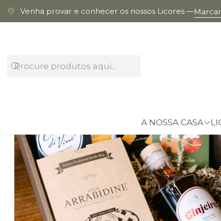
Venha provar e conhecer os nossos Licores —
Marcar 
A NOSSA CASA
LI