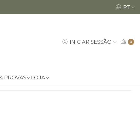
Encomendas até dia 18/12 poderão ser ent
PT
nde
INICIAR SESSÃO
0
a de favoritos
localizações
 & PROVAS
LOJA
DUTO