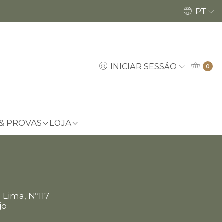
Encomendas até dia 18/12 poderão ser ent
PT
INICIAR SESSÃO
0
 & PROVAS
LOJA
m
 Lima, Nº117
jo