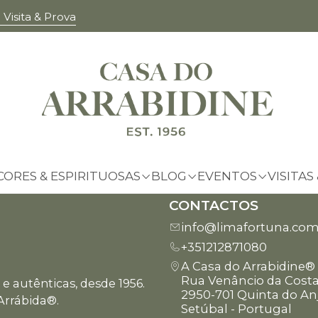
Visita & Prova
MERCHANDISING
CORES & ESPIRITUOSAS
BLOG
EVENTOS
VISITAS
CONTACTOS
info@limafortuna.co
+351212871080
A Casa do Arrabidine®
Rua Venâncio da Costa
e autênticas, desde 1956.
2950-701 Quinta do An
Arrábida®.
Setúbal - Portugal