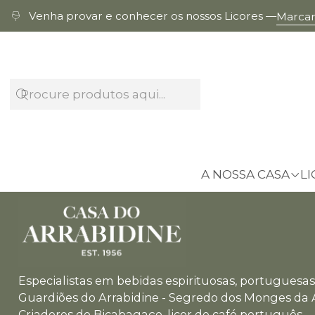
Venha provar e conhecer os nossos Licores —
Marcar 
A NOSSA CASA
LI
Especialistas em bebidas espirituosas, portuguesas 
Guardiões do Arrabidine - Segredo dos Monges da 
Criadores do Bicabagaço, licor de café português.