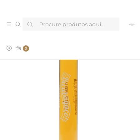
Venha provar e conhecer os nossos Licores —
Marcar Visita & Prova
0