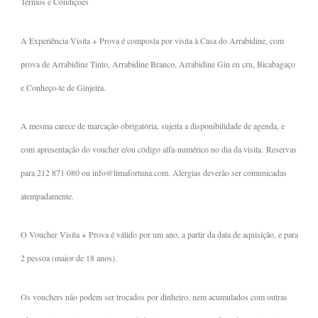
Termos e Condições
A Experiência Visita + Prova é composta por visita à Casa do Arrabidine, com
prova de Arrabidine Tinto, Arrabidine Branco, Arrabidine Gin en cru, Bicabagaço
e Conheço-te de Ginjeira.
A mesma carece de marcação obrigatória, sujeita a disponibilidade de agenda, e
com apresentação do voucher e/ou código alfa-numérico no dia da visita. Reservas
para 212 871 080 ou info@limafortuna.com. Alergias deverão ser comunicadas
atempadamente.
O Voucher Visita + Prova é válido por um ano, a partir da data de aquisição, e para
2 pessoa (maior de 18 anos).
Os vouchers não podem ser trocados por dinheiro, nem acumulados com outras