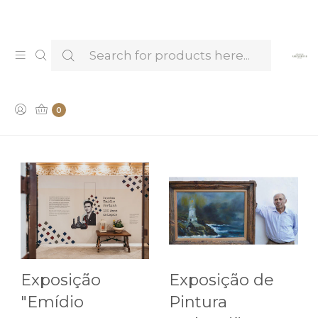
Venha provar e conhecer os nossos Licores —
Marcar Visita & Prova
EVENTOS
0
Exposição
Exposição de
"Emídio
Pintura